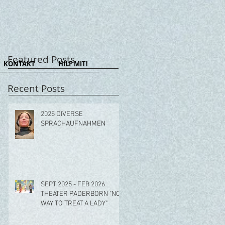
Featured Posts
KONTAKT
HILF MIT!
Recent Posts
2025 DIVERSE
SPRACHAUFNAHMEN
SEPT 2025 - FEB 2026
THEATER PADERBORN "NO
WAY TO TREAT A LADY"