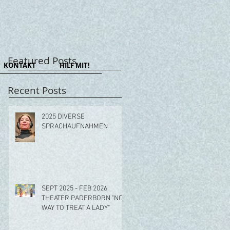
Featured Posts
KONTAKT
HILF MIT!
Recent Posts
2025 DIVERSE
SPRACHAUFNAHMEN
SEPT 2025 - FEB 2026
THEATER PADERBORN "NO
WAY TO TREAT A LADY"