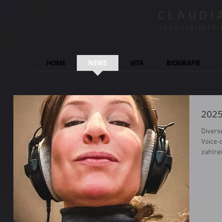
CLAUDI
SCHAUSPIELER
HOME
NEWS
VITA
BIOGRAFIE
202
Divers
Voice-
zahlre
Vorarl
Rechts