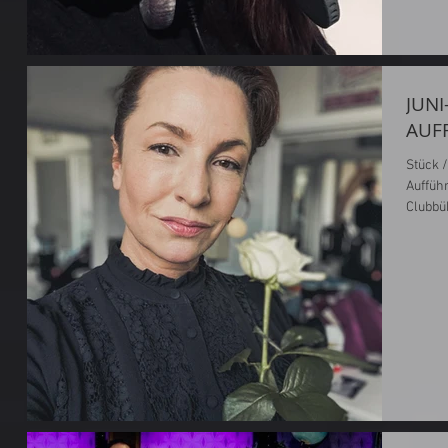
JUNI
AUF
Stück /
Auffüh
Clubbü