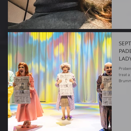
SEPT
PAD
LAD
Proben
treat a
Brummel
Tocci, 
Rentmei
Gesang
auf dem Rom
Tobias 