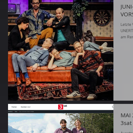
JUNI
VOR
Letzte
UNERT
am Reni
MAI
3sat