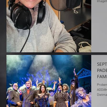
Imagef
SEPT
PAD
FAMI
Proben
ADDAMS
Dietma