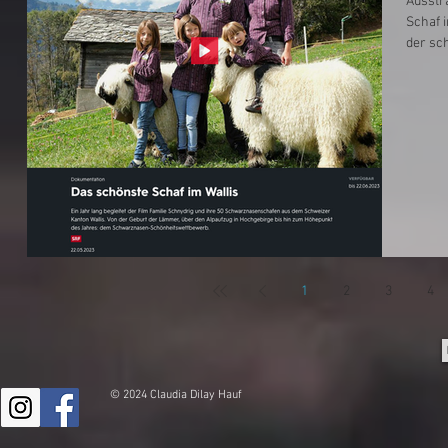
Ausstr
Schaf i
der sc
1
2
3
4
© 2024 Claudia Dilay Hauf