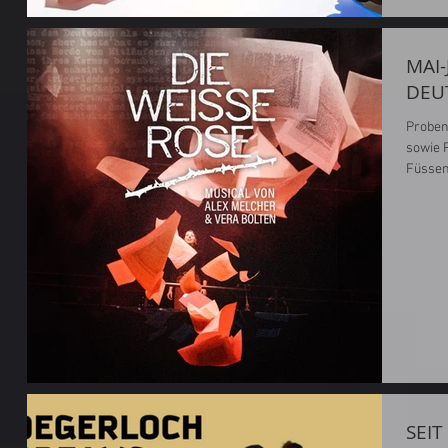
MAI-
DEU
Proben 
sowie 
Füssen
Rolle:
Bolten
Clercq
SEIT