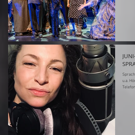
JUNI
SPR
Sprach
u.a. H
Telefo