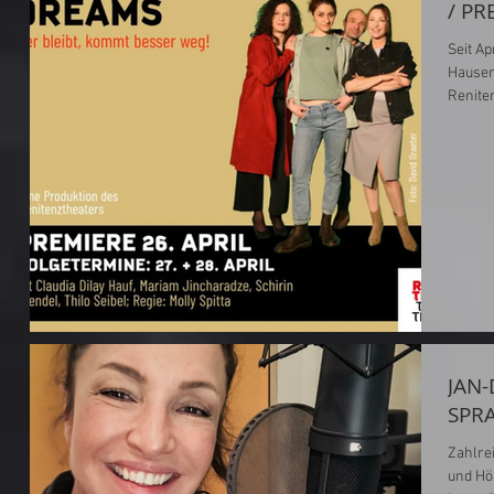
/ P
Seit April 202
Hausen
Reniten
JAN-
SPR
Zahlre
und Hö