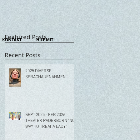
Featured Posts
KONTAKT
HILF MIT!
Recent Posts
2025 DIVERSE
SPRACHAUFNAHMEN
SEPT 2025 - FEB 2026
THEATER PADERBORN "NO
WAY TO TREAT A LADY"