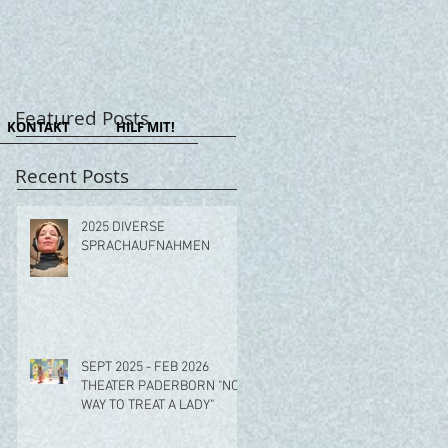
Featured Posts
KONTAKT
HILF MIT!
Recent Posts
2025 DIVERSE
SPRACHAUFNAHMEN
SEPT 2025 - FEB 2026
THEATER PADERBORN "NO
WAY TO TREAT A LADY"