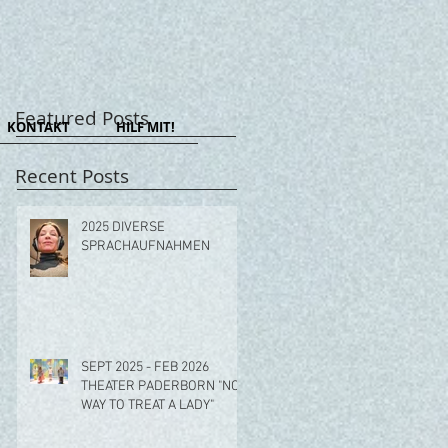
Featured Posts
KONTAKT
HILF MIT!
Recent Posts
2025 DIVERSE
SPRACHAUFNAHMEN
SEPT 2025 - FEB 2026
THEATER PADERBORN "NO
WAY TO TREAT A LADY"